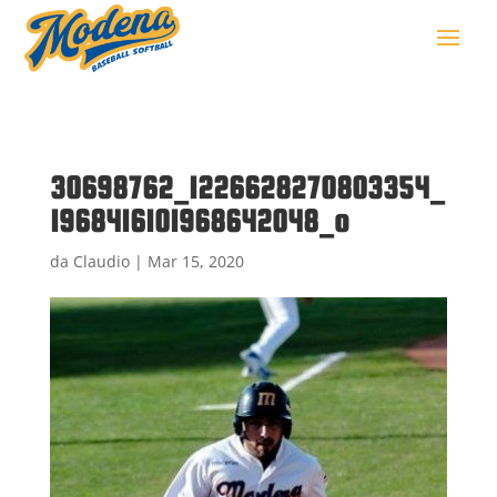
30698762_1226628270803354_
1968416101968642048_o
da
Claudio
|
Mar 15, 2020