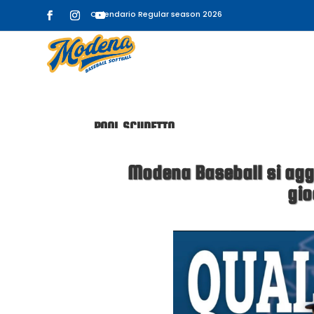
Calendario Regular season 2026
POOL SCUDETTO
da
WebCore
|
Mag 25, 2023
|
Campionato
Modena Baseball si agg
gio