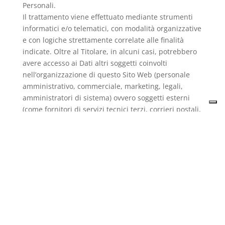
Personali.
Il trattamento viene effettuato mediante strumenti
informatici e/o telematici, con modalità organizzative
e con logiche strettamente correlate alle finalità
indicate. Oltre al Titolare, in alcuni casi, potrebbero
avere accesso ai Dati altri soggetti coinvolti
nell’organizzazione di questo Sito Web (personale
amministrativo, commerciale, marketing, legali,
amministratori di sistema) ovvero soggetti esterni
(come fornitori di servizi tecnici terzi, corrieri postali,
hosting provider, società informatiche, agenzie di
comunicazione) nominati anche, se necessario,
Responsabili del Trattamento da parte del Titolare.
L’elenco aggiornato dei Responsabili potrà sempre
essere richiesto al Titolare del Trattamento.
Luogo
I Dati sono trattati presso le sedi operative del
Titolare ed in ogni altro luogo in cui le parti coinvolte
nel trattamento siano localizzate. Per ulteriori