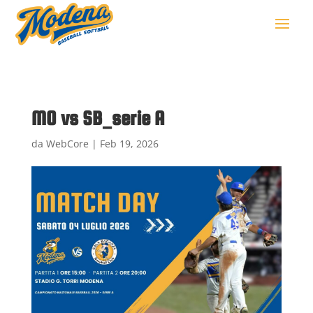
MO vs SB_serie A
da
WebCore
|
Feb 19, 2026