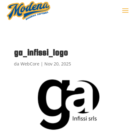
ga_infissi_logo
da
WebCore
|
Nov 20, 2025