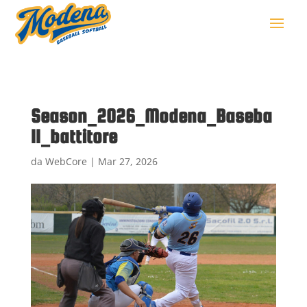
Season_2026_Modena_Baseba
ll_battitore
da
WebCore
|
Mar 27, 2026